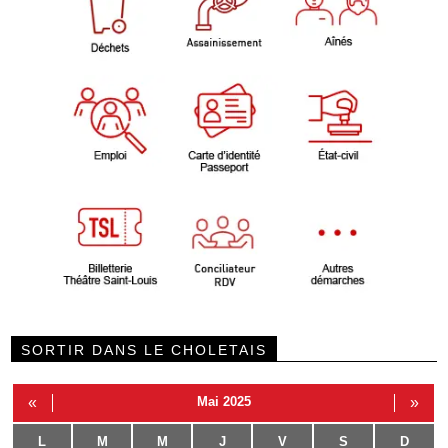
SORTIR DANS LE CHOLETAIS
«
Mai 2025
»
L
M
M
J
V
S
D