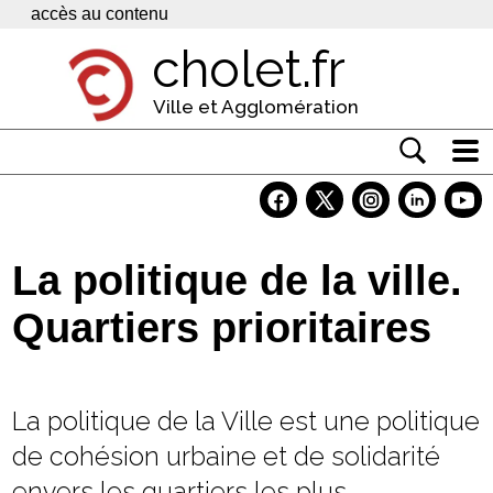
Panneau de gestion des cookies
accès au contenu
cholet.fr
Ville et Agglomération
Actualité
Vivre à Cholet
La politique de la ville.
Economie
Quartiers prioritaires
Services
Contacts
La politique de la Ville est une politique
de cohésion urbaine et de solidarité
envers les quartiers les plus