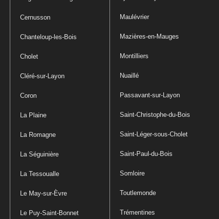
Maulévrier
Cernusson
Mazières-en-Mauges
Chanteloup-les-Bois
Montilliers
Cholet
Nuaillé
Cléré-sur-Layon
Passavant-sur-Layon
Coron
Saint-Christophe-du-Bois
La Plaine
Saint-Léger-sous-Cholet
La Romagne
Saint-Paul-du-Bois
La Séguinière
Somloire
La Tessoualle
Toutlemonde
Le May-sur-Èvre
Trémentines
Le Puy-Saint-Bonnet