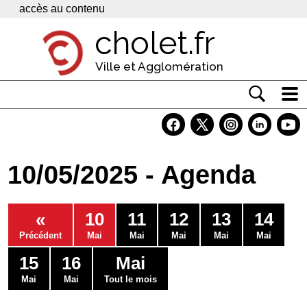
Panneau de gestion des cookies
accès au contenu
cholet.fr
Ville et Agglomération
Actualité
Vivre à Cholet
10/05/2025 - Agenda
Economie
Services
«
10
11
12
13
14
Contacts
Précédent
Mai
Mai
Mai
Mai
Mai
15
16
Mai
Mai
Mai
Tout le mois