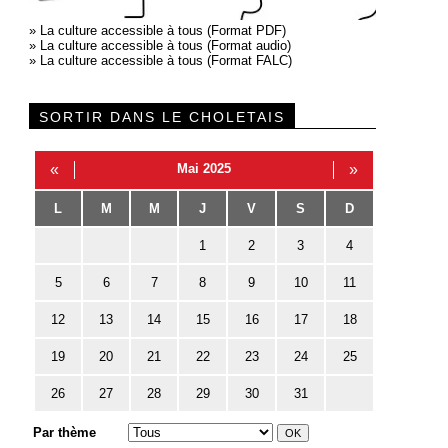
»
La culture accessible à tous (Format PDF)
»
La culture accessible à tous (Format audio)
»
La culture accessible à tous (Format FALC)
SORTIR DANS LE CHOLETAIS
«
Mai 2025
»
L
M
M
J
V
S
D
1
2
3
4
5
6
7
8
9
10
11
12
13
14
15
16
17
18
19
20
21
22
23
24
25
26
27
28
29
30
31
Par thème