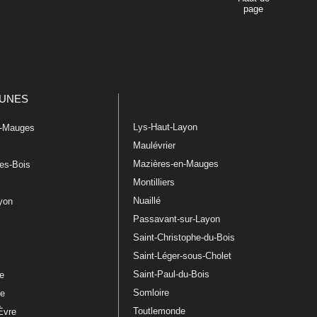
page
UNES
Lys-Haut-Layon
n-Mauges
Maulévrier
Mazières-en-Mauges
les-Bois
Montilliers
Nuaillé
ayon
Passavant-sur-Layon
Saint-Christophe-du-Bois
Saint-Léger-sous-Cholet
e
Saint-Paul-du-Bois
re
Somloire
le
Toutlemonde
Èvre