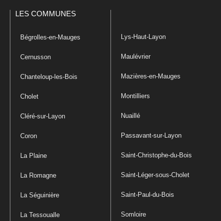
LES COMMUNES
Lys-Haut-Layon
Bégrolles-en-Mauges
Maulévrier
Cernusson
Mazières-en-Mauges
Chanteloup-les-Bois
Montilliers
Cholet
Nuaillé
Cléré-sur-Layon
Passavant-sur-Layon
Coron
Saint-Christophe-du-Bois
La Plaine
Saint-Léger-sous-Cholet
La Romagne
Saint-Paul-du-Bois
La Séguinière
Somloire
La Tessoualle