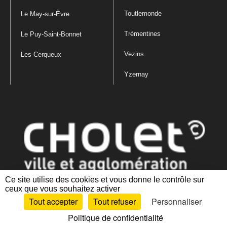
Toutlemonde
Le May-sur-Èvre
Trémentines
Le Puy-Saint-Bonnet
Vezins
Les Cerqueux
Yzernay
Ce site utilise des cookies et vous donne le contrôle sur
ceux que vous souhaitez activer
Mentions légales
|
Politique de confidentialité
|
Politique de gestion
Tout accepter
Tout refuser
Personnaliser
des cookies
|
Plan du site
|
Accessibilité : partiellement conforme
Politique de confidentialité
Artiphp - Ronald Guérin
© 2001-2024 est un logiciel libre distribué sous licence GPL.