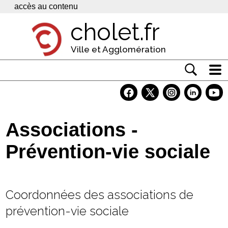
Panneau de gestion des cookies
accès au contenu
cholet.fr
Ville et Agglomération
Actualité
Vivre à Cholet
Associations -
Economie
Prévention-vie sociale
Services
Contacts
Coordonnées des associations de
prévention-vie sociale