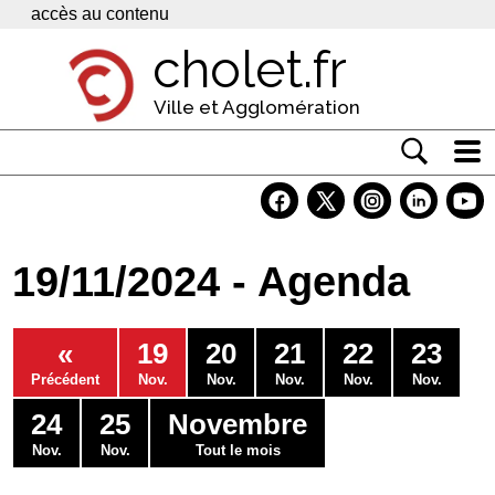
Panneau de gestion des cookies
accès au contenu
cholet.fr
Ville et Agglomération
Actualité
Vivre à Cholet
19/11/2024 - Agenda
Economie
Services
«
19
20
21
22
23
Contacts
Précédent
Nov.
Nov.
Nov.
Nov.
Nov.
24
25
Novembre
Nov.
Nov.
Tout le mois