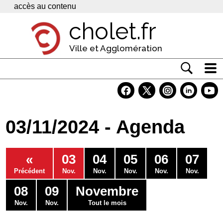
Panneau de gestion des cookies
accès au contenu
cholet.fr
Ville et Agglomération
Actualité
Vivre à Cholet
03/11/2024 - Agenda
Economie
Services
«
03
04
05
06
07
Contacts
Précédent
Nov.
Nov.
Nov.
Nov.
Nov.
08
09
Novembre
Nov.
Nov.
Tout le mois