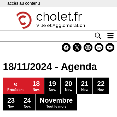
Panneau de gestion des cookies
accès au contenu
cholet.fr
Ville et Agglomération
Actualité
Vivre à Cholet
18/11/2024 - Agenda
Economie
Services
«
18
19
20
21
22
Contacts
Précédent
Nov.
Nov.
Nov.
Nov.
Nov.
23
24
Novembre
Nov.
Nov.
Tout le mois