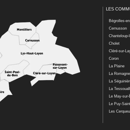
LES COMM
Bégrolles-e
Cernusson
Chanteloup-
Cholet
Cléré-sur-L
Coron
La Plaine
La Romagn
La Séguiniè
La Tessoual
Le May-sur-
Le Puy-Sain
Les Cerque