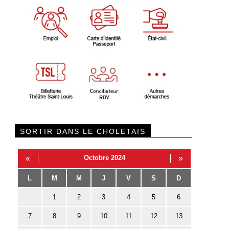
SORTIR DANS LE CHOLETAIS
«
Octobre 2024
»
L
M
M
J
V
S
D
1
2
3
4
5
6
7
8
9
10
11
12
13