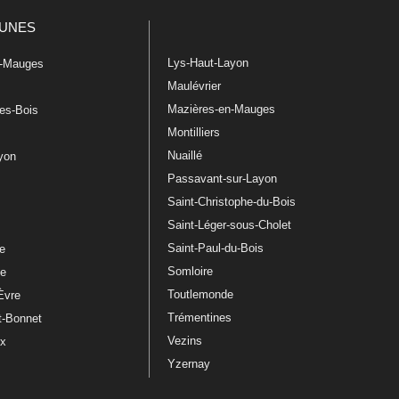
UNES
Lys-Haut-Layon
n-Mauges
Maulévrier
Mazières-en-Mauges
les-Bois
Montilliers
Nuaillé
ayon
Passavant-sur-Layon
Saint-Christophe-du-Bois
Saint-Léger-sous-Cholet
e
Saint-Paul-du-Bois
re
Somloire
le
Toutlemonde
Èvre
Trémentines
t-Bonnet
Vezins
ux
Yzernay