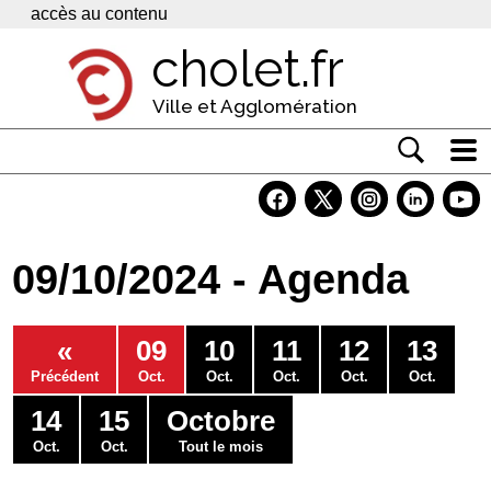
Panneau de gestion des cookies
accès au contenu
cholet.fr
Ville et Agglomération
Actualité
Vivre à Cholet
09/10/2024 - Agenda
Economie
Services
«
09
10
11
12
13
Contacts
Précédent
Oct.
Oct.
Oct.
Oct.
Oct.
14
15
Octobre
Oct.
Oct.
Tout le mois