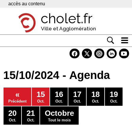
Panneau de gestion des cookies
accès au contenu
cholet.fr
Ville et Agglomération
Actualité
Vivre à Cholet
15/10/2024 - Agenda
Economie
Services
«
15
16
17
18
19
Contacts
Précédent
Oct.
Oct.
Oct.
Oct.
Oct.
20
21
Octobre
Oct.
Oct.
Tout le mois