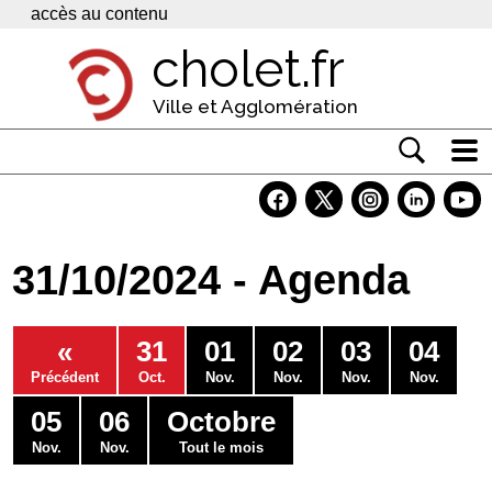
Panneau de gestion des cookies
accès au contenu
cholet.fr
Ville et Agglomération
Actualité
Vivre à Cholet
31/10/2024 - Agenda
Economie
Services
«
31
01
02
03
04
Contacts
Précédent
Oct.
Nov.
Nov.
Nov.
Nov.
05
06
Octobre
Nov.
Nov.
Tout le mois