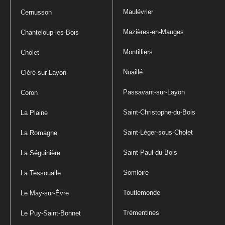
Maulévrier
Cernusson
Mazières-en-Mauges
Chanteloup-les-Bois
Montilliers
Cholet
Nuaillé
Cléré-sur-Layon
Passavant-sur-Layon
Coron
Saint-Christophe-du-Bois
La Plaine
Saint-Léger-sous-Cholet
La Romagne
Saint-Paul-du-Bois
La Séguinière
Somloire
La Tessoualle
Toutlemonde
Le May-sur-Èvre
Trémentines
Le Puy-Saint-Bonnet