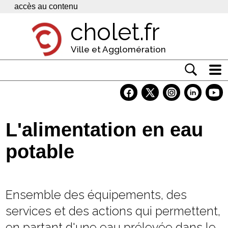
Panneau de gestion des cookies
accès au contenu
cholet.fr
Ville et Agglomération
Actualité
Vivre à Cholet
L'alimentation en eau
Economie
potable
Services
Contacts
Ensemble des équipements, des
services et des actions qui permettent,
en partant d'une eau prélevée dans le