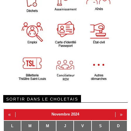
SORTIR DANS LE CHOLETAIS
«
Novembre 2024
»
L
M
M
J
V
S
D