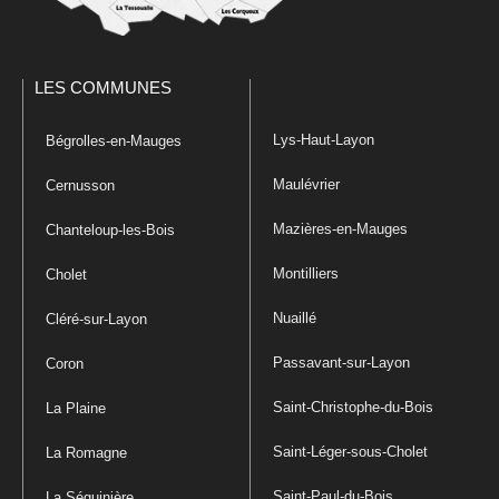
LES COMMUNES
Lys-Haut-Layon
Bégrolles-en-Mauges
Maulévrier
Cernusson
Mazières-en-Mauges
Chanteloup-les-Bois
Montilliers
Cholet
Nuaillé
Cléré-sur-Layon
Passavant-sur-Layon
Coron
Saint-Christophe-du-Bois
La Plaine
Saint-Léger-sous-Cholet
La Romagne
Saint-Paul-du-Bois
La Séguinière