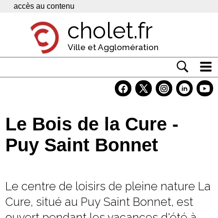
Panneau de gestion des cookies
accès au contenu
cholet.fr
Ville et Agglomération
Actualité
Vivre à Cholet
Le Bois de la Cure -
Economie
Puy Saint Bonnet
Services
Contacts
Le centre de loisirs de pleine nature La
Cure, situé au Puy Saint Bonnet, est
ouvert pendant les vacances d'été à