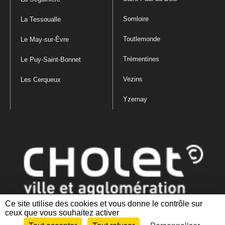
Somloire
La Tessoualle
Toutlemonde
Le May-sur-Èvre
Trémentines
Le Puy-Saint-Bonnet
Vezins
Les Cerqueux
Yzernay
Ce site utilise des cookies et vous donne le contrôle sur
ceux que vous souhaitez activer
Mentions légales
|
Politique de confidentialité
|
Politique de gestion
des cookies
|
Plan du site
|
Accessibilité : partiellement conforme