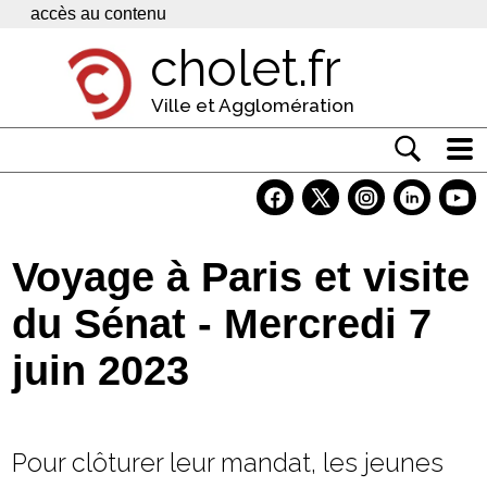
Panneau de gestion des cookies
accès au contenu
cholet.fr
Ville et Agglomération
Actualité
Vivre à Cholet
Voyage à Paris et visite
Economie
du Sénat - Mercredi 7
Services
juin 2023
Contacts
Pour clôturer leur mandat, les jeunes