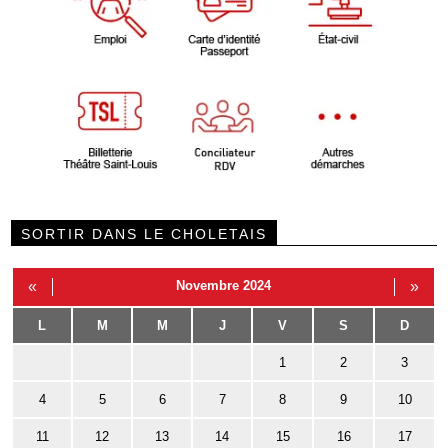
SORTIR DANS LE CHOLETAIS
«
Novembre 2024
»
L
M
M
J
V
S
D
1
2
3
4
5
6
7
8
9
10
11
12
13
14
15
16
17