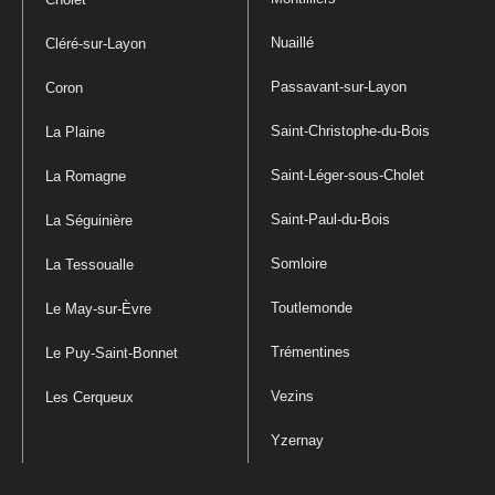
Nuaillé
Cléré-sur-Layon
Passavant-sur-Layon
Coron
Saint-Christophe-du-Bois
La Plaine
Saint-Léger-sous-Cholet
La Romagne
Saint-Paul-du-Bois
La Séguinière
Somloire
La Tessoualle
Toutlemonde
Le May-sur-Èvre
Trémentines
Le Puy-Saint-Bonnet
Vezins
Les Cerqueux
Yzernay