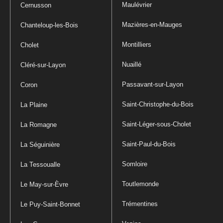
Maulévrier
Cernusson
Mazières-en-Mauges
Chanteloup-les-Bois
Montilliers
Cholet
Nuaillé
Cléré-sur-Layon
Passavant-sur-Layon
Coron
Saint-Christophe-du-Bois
La Plaine
Saint-Léger-sous-Cholet
La Romagne
Saint-Paul-du-Bois
La Séguinière
Somloire
La Tessoualle
Toutlemonde
Le May-sur-Èvre
Trémentines
Le Puy-Saint-Bonnet