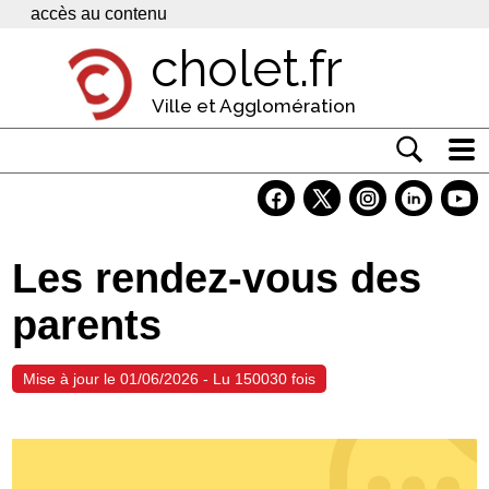
Panneau de gestion des cookies
accès au contenu
cholet.fr
Ville et Agglomération
Actualité
Vivre à Cholet
Les rendez-vous des
Economie
parents
Services
Contacts
Mise à jour le 01/06/2026 - Lu 150030 fois