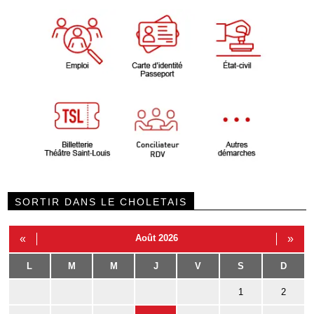
SORTIR DANS LE CHOLETAIS
«
Août 2026
»
L
M
M
J
V
S
D
1
2