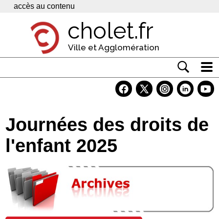
Panneau de gestion des cookies
accès au contenu
cholet.fr
Ville et Agglomération
Actualité
Vivre à Cholet
Journées des droits de
Economie
l'enfant 2025
Services
Contacts