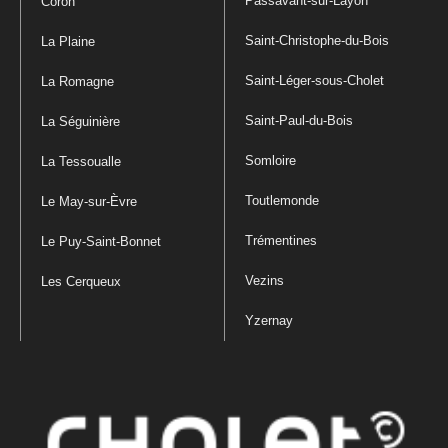
Passavant-sur-Layon
Coron
Saint-Christophe-du-Bois
La Plaine
Saint-Léger-sous-Cholet
La Romagne
Saint-Paul-du-Bois
La Séguinière
Somloire
La Tessoualle
Toutlemonde
Le May-sur-Èvre
Trémentines
Le Puy-Saint-Bonnet
Vezins
Les Cerqueux
Yzernay