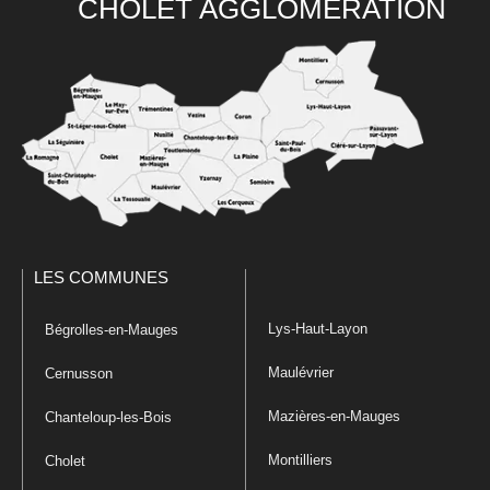
CHOLET AGGLOMÉRATION
LES COMMUNES
Lys-Haut-Layon
Bégrolles-en-Mauges
Maulévrier
Cernusson
Mazières-en-Mauges
Chanteloup-les-Bois
Montilliers
Cholet