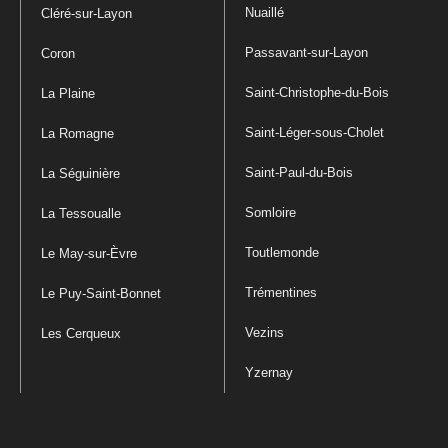
Nuaillé
Cléré-sur-Layon
Passavant-sur-Layon
Coron
Saint-Christophe-du-Bois
La Plaine
Saint-Léger-sous-Cholet
La Romagne
Saint-Paul-du-Bois
La Séguinière
Somloire
La Tessoualle
Toutlemonde
Le May-sur-Èvre
Trémentines
Le Puy-Saint-Bonnet
Vezins
Les Cerqueux
Yzernay