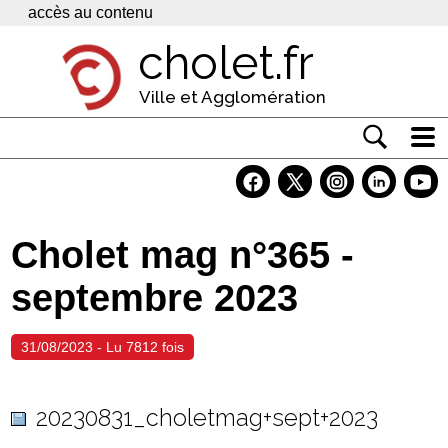
Panneau de gestion des cookies
accès au contenu
cholet.fr
Ville et Agglomération
Actualité
Vivre à Cholet
Cholet mag n°365 -
Economie
septembre 2023
Services
Contacts
31/08/2023 - Lu 7812 fois
20230831_choletmag+sept+2023