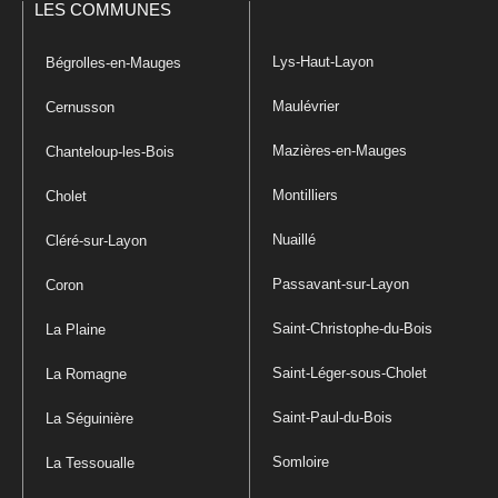
LES COMMUNES
Lys-Haut-Layon
Bégrolles-en-Mauges
Maulévrier
Cernusson
Mazières-en-Mauges
Chanteloup-les-Bois
Montilliers
Cholet
Nuaillé
Cléré-sur-Layon
Passavant-sur-Layon
Coron
Saint-Christophe-du-Bois
La Plaine
Saint-Léger-sous-Cholet
La Romagne
Saint-Paul-du-Bois
La Séguinière
Somloire
La Tessoualle