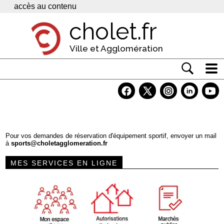
Panneau de gestion des cookies
accès au contenu
cholet.fr
Ville et Agglomération
Actualité
Vivre à Cholet
Economie
Pour vos demandes de réservation d'équipement sportif, envoyer un mail
à
sports@choletagglomeration.fr
Services
MES SERVICES EN LIGNE
Contacts