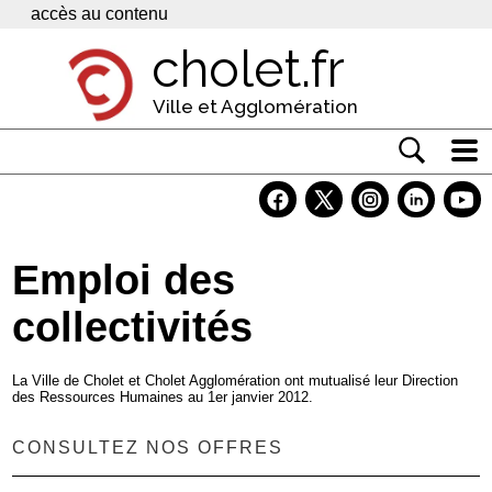
Panneau de gestion des cookies
accès au contenu
cholet.fr
Ville et Agglomération
Actualité
Vivre à Cholet
Emploi des
Economie
collectivités
Services
Contacts
La Ville de Cholet et Cholet Agglomération ont mutualisé leur Direction
des Ressources Humaines au 1er janvier 2012.
CONSULTEZ NOS OFFRES