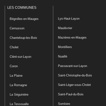
LES COMMUNES
Lys-Haut-Layon
Bégrolles-en-Mauges
Maulévrier
Cernusson
Mazières-en-Mauges
Chanteloup-les-Bois
Montilliers
Cholet
Nuaillé
Cléré-sur-Layon
Passavant-sur-Layon
Coron
Saint-Christophe-du-Bois
La Plaine
Saint-Léger-sous-Cholet
La Romagne
Saint-Paul-du-Bois
La Séguinière
Somloire
La Tessoualle