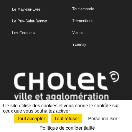
Toutlemonde
Le May-sur-Èvre
Trémentines
Le Puy-Saint-Bonnet
Vezins
Les Cerqueux
Yzernay
Ce site utilise des cookies et vous donne le contrôle sur
ceux que vous souhaitez activer
Mentions légales
|
Politique de confidentialité
|
Politique de gestion
Tout accepter
Tout refuser
Personnaliser
des cookies
|
Plan du site
|
Accessibilité : partiellement conforme
Politique de confidentialité