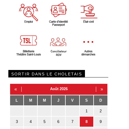
SORTIR DANS LE CHOLETAIS
«
Août 2026
»
L
M
M
J
V
S
D
1
2
3
4
5
6
7
8
9