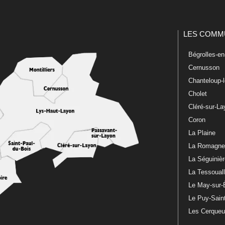
LES COMM
Bégrolles-e
Cernusson
Chanteloup-
Cholet
Cléré-sur-L
Coron
La Plaine
La Romagn
La Séguiniè
La Tessoual
Le May-sur-
Le Puy-Sain
Les Cerque