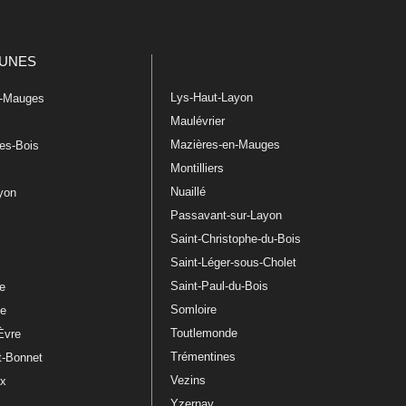
UNES
Lys-Haut-Layon
n-Mauges
Maulévrier
Mazières-en-Mauges
les-Bois
Montilliers
Nuaillé
ayon
Passavant-sur-Layon
Saint-Christophe-du-Bois
Saint-Léger-sous-Cholet
e
Saint-Paul-du-Bois
re
Somloire
le
Toutlemonde
Èvre
Trémentines
t-Bonnet
Vezins
ux
Yzernay