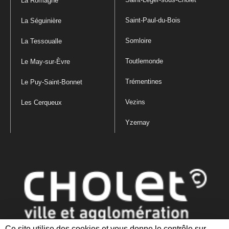
La Romagne
Saint-Paul-du-Bois
La Séguinière
Somloire
La Tessoualle
Toutlemonde
Le May-sur-Èvre
Trémentines
Le Puy-Saint-Bonnet
Vezins
Les Cerqueux
Yzernay
Ce site utilise des cookies et vous donne le contrôle sur