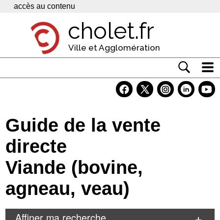
Panneau de gestion des cookies
accès au contenu
cholet.fr
Ville et Agglomération
Actualité
Vivre à Cholet
Guide de la vente
Economie
directe
Services
Viande (bovine,
Contacts
agneau, veau)
Affiner ma recherche