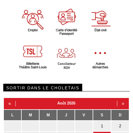
SORTIR DANS LE CHOLETAIS
«
Août 2026
»
L
M
M
J
V
S
D
1
2