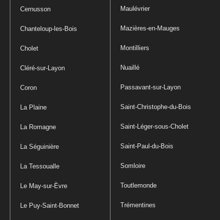
Maulévrier
Cernusson
Mazières-en-Mauges
Chanteloup-les-Bois
Montilliers
Cholet
Nuaillé
Cléré-sur-Layon
Passavant-sur-Layon
Coron
Saint-Christophe-du-Bois
La Plaine
Saint-Léger-sous-Cholet
La Romagne
Saint-Paul-du-Bois
La Séguinière
Somloire
La Tessoualle
Toutlemonde
Le May-sur-Èvre
Trémentines
Le Puy-Saint-Bonnet