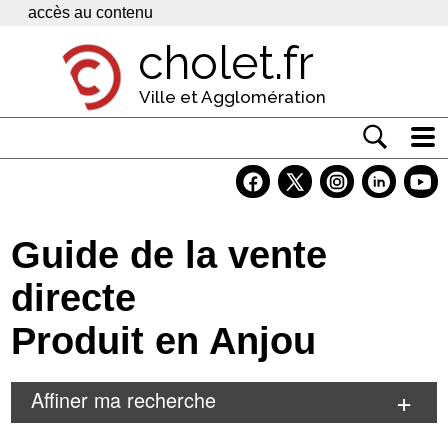
Panneau de gestion des cookies
accès au contenu
cholet.fr
Ville et Agglomération
Actualité
Vivre à Cholet
Guide de la vente
Economie
directe
Services
Produit en Anjou
Contacts
Affiner ma recherche