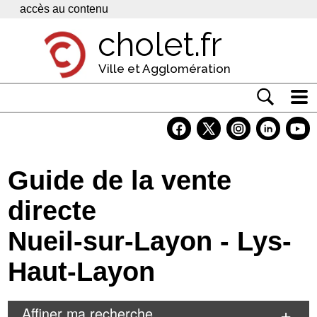
Panneau de gestion des cookies
accès au contenu
cholet.fr
Ville et Agglomération
Actualité
Vivre à Cholet
Guide de la vente
Economie
directe
Services
Nueil-sur-Layon - Lys-
Contacts
Haut-Layon
Affiner ma recherche