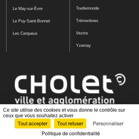
Toutlemonde
Le May-sur-Èvre
Trémentines
Le Puy-Saint-Bonnet
Vezins
Les Cerqueux
Yzernay
Ce site utilise des cookies et vous donne le contrôle sur
ceux que vous souhaitez activer
Mentions légales
|
Politique de confidentialité
|
Politique de gestion
Tout accepter
Tout refuser
Personnaliser
des cookies
|
Plan du site
|
Accessibilité : partiellement conforme
Politique de confidentialité
Artiphp - Ronald Guérin
© 2001-2024 est un logiciel libre distribué sous licence GPL.