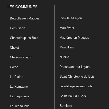
LES COMMUNES
Lys-Haut-Layon
Bégrolles-en-Mauges
Maulévrier
Cernusson
Mazières-en-Mauges
Chanteloup-les-Bois
Montilliers
Cholet
Nuaillé
Cléré-sur-Layon
Passavant-sur-Layon
Coron
Saint-Christophe-du-Bois
La Plaine
Saint-Léger-sous-Cholet
La Romagne
Saint-Paul-du-Bois
La Séguinière
Somloire
La Tessoualle