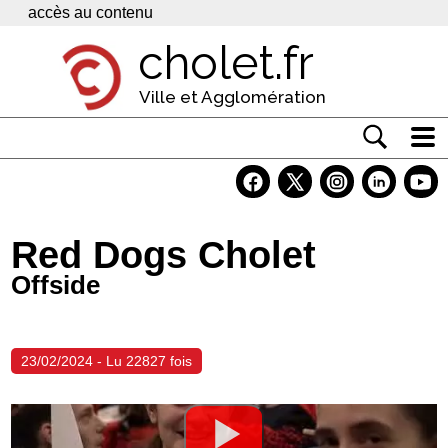
Panneau de gestion des cookies
accès au contenu
cholet.fr
Ville et Agglomération
Actualité
Vivre à Cholet
Red Dogs Cholet
Economie
Offside
Services
Contacts
23/02/2024 - Lu 22827 fois