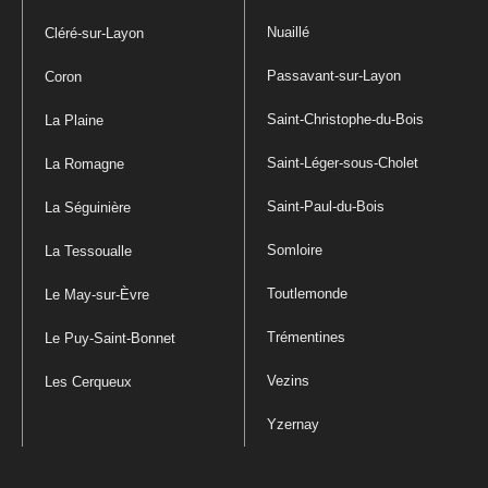
Nuaillé
Cléré-sur-Layon
Passavant-sur-Layon
Coron
Saint-Christophe-du-Bois
La Plaine
Saint-Léger-sous-Cholet
La Romagne
Saint-Paul-du-Bois
La Séguinière
Somloire
La Tessoualle
Toutlemonde
Le May-sur-Èvre
Trémentines
Le Puy-Saint-Bonnet
Vezins
Les Cerqueux
Yzernay