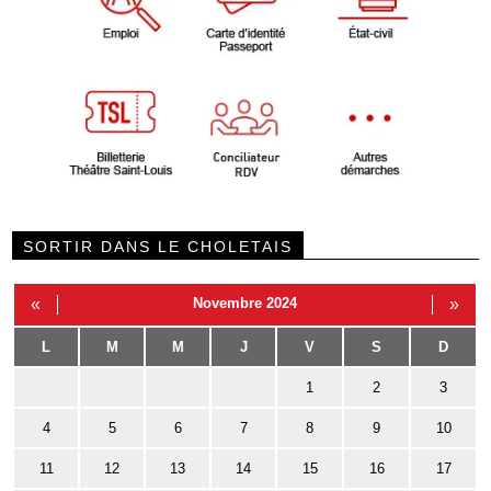
SORTIR DANS LE CHOLETAIS
«
Novembre 2024
»
L
M
M
J
V
S
D
1
2
3
4
5
6
7
8
9
10
11
12
13
14
15
16
17