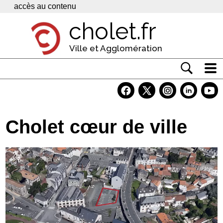
Panneau de gestion des cookies
accès au contenu
cholet.fr
Ville et Agglomération
Actualité
Vivre à Cholet
Cholet cœur de ville
Economie
Services
Contacts