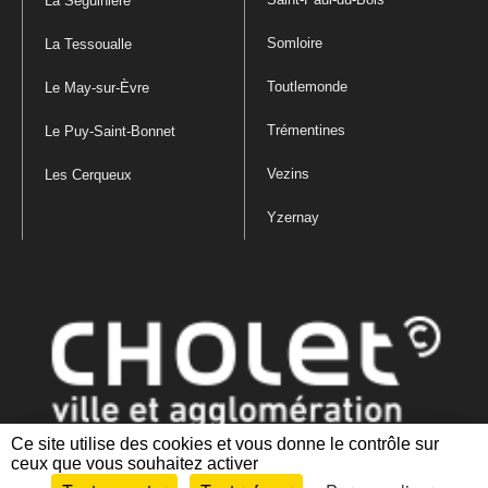
La Séguinière
Somloire
La Tessoualle
Toutlemonde
Le May-sur-Èvre
Trémentines
Le Puy-Saint-Bonnet
Vezins
Les Cerqueux
Yzernay
Ce site utilise des cookies et vous donne le contrôle sur
ceux que vous souhaitez activer
Mentions légales
|
Politique de confidentialité
|
Politique de gestion
des cookies
|
Plan du site
|
Accessibilité : partiellement conforme