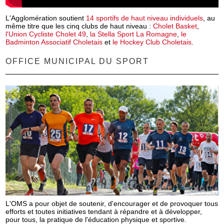
L'Agglomération soutient
14 sportifs de haut niveau individuels
, au
même titre que les cinq clubs de haut niveau :
Cholet Basket
,
l'Union Cycliste Cholet 49
,
la Stella Sport La Romagne
,
le
Badminton Associatif Choletais
et
le Hockey Club Choletais
.
OFFICE MUNICIPAL DU SPORT
L'OMS a pour objet de soutenir, d'encourager et de provoquer tous
efforts et toutes initiatives tendant à répandre et à développer,
pour tous, la pratique de l'éducation physique et sportive.