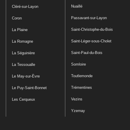
Nuaillé
Cléré-sur-Layon
Passavant-sur-Layon
Coron
Saint-Christophe-du-Bois
La Plaine
Saint-Léger-sous-Cholet
La Romagne
Saint-Paul-du-Bois
La Séguinière
Somloire
La Tessoualle
Toutlemonde
Le May-sur-Èvre
Trémentines
Le Puy-Saint-Bonnet
Vezins
Les Cerqueux
Yzernay