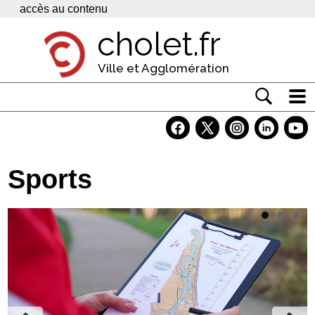
Panneau de gestion des cookies
accès au contenu
cholet.fr
Ville et Agglomération
Actualité
Vivre à Cholet
Sports
Economie
Services
Contacts