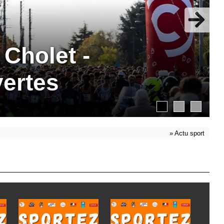
Cholet -
vertes
»
Actu sport