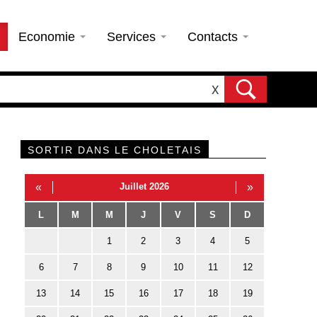
Economie
Services
Contacts
X
SORTIR DANS LE CHOLETAIS
«
Juillet 2026
»
L
M
M
J
V
S
D
1
2
3
4
5
6
7
8
9
10
11
12
13
14
15
16
17
18
19