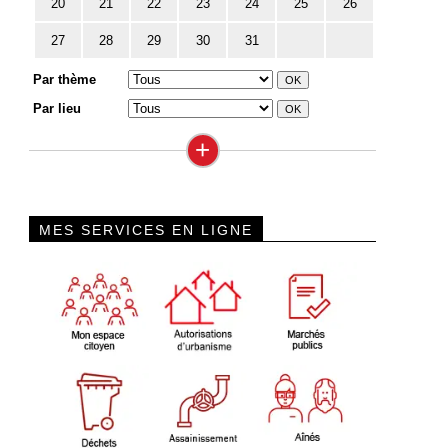
20
21
22
23
24
25
26
27
28
29
30
31
Par thème
Par lieu
+
MES SERVICES EN LIGNE