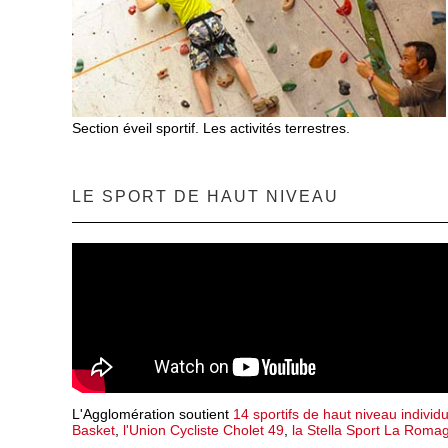
Section éveil sportif. Les activités terrestres.
LE SPORT DE HAUT NIVEAU
L'Agglomération soutient
14 sportifs de haut niveau individ
Basket
,
l'Union Cycliste Cholet 49
,
la Stella Sport La Roma