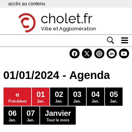
Panneau de gestion des cookies
accès au contenu
cholet.fr
Ville et Agglomération
Actualité
Vivre à Cholet
01/01/2024 - Agenda
Economie
Services
«
01
02
03
04
05
Contacts
Précédent
Jan.
Jan.
Jan.
Jan.
Jan.
06
07
Janvier
Jan.
Jan.
Tout le mois