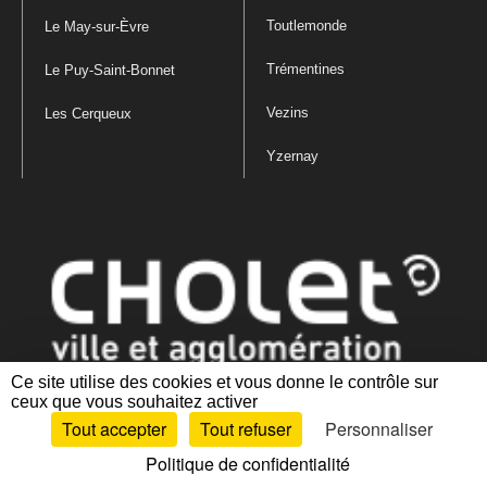
Toutlemonde
Le May-sur-Èvre
Trémentines
Le Puy-Saint-Bonnet
Vezins
Les Cerqueux
Yzernay
Ce site utilise des cookies et vous donne le contrôle sur
ceux que vous souhaitez activer
Mentions légales
|
Politique de confidentialité
|
Politique de gestion
Tout accepter
Tout refuser
Personnaliser
des cookies
|
Plan du site
|
Accessibilité : partiellement conforme
Politique de confidentialité
Artiphp - Ronald Guérin
© 2001-2024 est un logiciel libre distribué sous licence GPL.