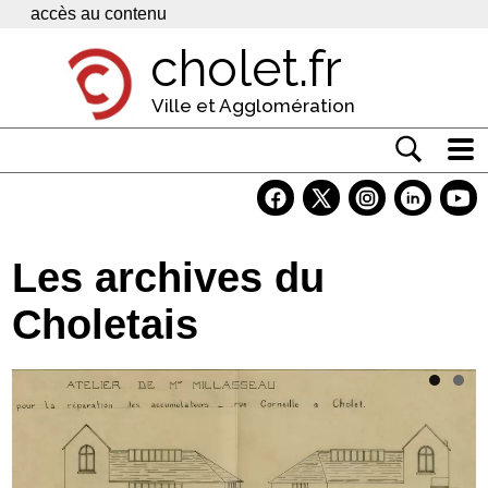
Panneau de gestion des cookies
accès au contenu
cholet.fr
Ville et Agglomération
Actualité
Vivre à Cholet
Les archives du
Economie
Choletais
Services
Contacts