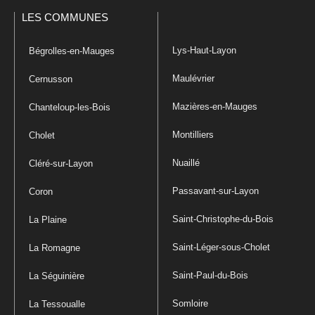
LES COMMUNES
Lys-Haut-Layon
Bégrolles-en-Mauges
Maulévrier
Cernusson
Mazières-en-Mauges
Chanteloup-les-Bois
Montilliers
Cholet
Nuaillé
Cléré-sur-Layon
Passavant-sur-Layon
Coron
Saint-Christophe-du-Bois
La Plaine
Saint-Léger-sous-Cholet
La Romagne
Saint-Paul-du-Bois
La Séguinière
Somloire
La Tessoualle