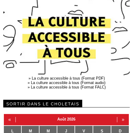
»
La culture accessible à tous (Format PDF)
»
La culture accessible à tous (Format audio)
»
La culture accessible à tous (Format FALC)
SORTIR DANS LE CHOLETAIS
«
Août 2026
»
L
M
M
J
V
S
D