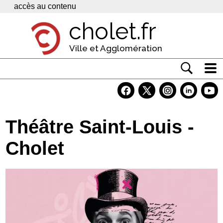
Panneau de gestion des cookies
accès au contenu
cholet.fr
Ville et Agglomération
Actualité
Vivre à Cholet
Théâtre Saint-Louis -
Economie
Cholet
Services
Contacts