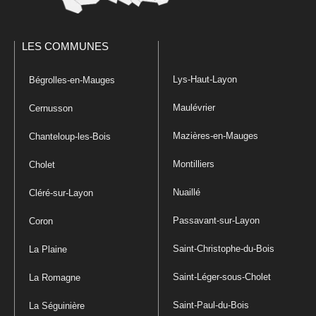
LES COMMUNES
Lys-Haut-Layon
Bégrolles-en-Mauges
Maulévrier
Cernusson
Mazières-en-Mauges
Chanteloup-les-Bois
Montilliers
Cholet
Nuaillé
Cléré-sur-Layon
Passavant-sur-Layon
Coron
Saint-Christophe-du-Bois
La Plaine
Saint-Léger-sous-Cholet
La Romagne
Saint-Paul-du-Bois
La Séguinière