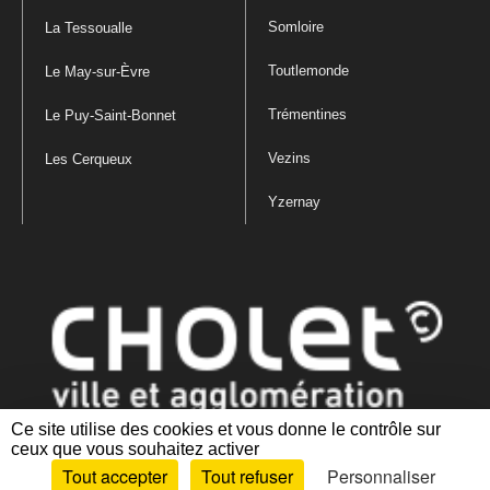
Somloire
La Tessoualle
Toutlemonde
Le May-sur-Èvre
Trémentines
Le Puy-Saint-Bonnet
Vezins
Les Cerqueux
Yzernay
Ce site utilise des cookies et vous donne le contrôle sur
ceux que vous souhaitez activer
Mentions légales
|
Politique de confidentialité
|
Politique de gestion
Tout accepter
Tout refuser
Personnaliser
des cookies
|
Plan du site
|
Accessibilité : partiellement conforme