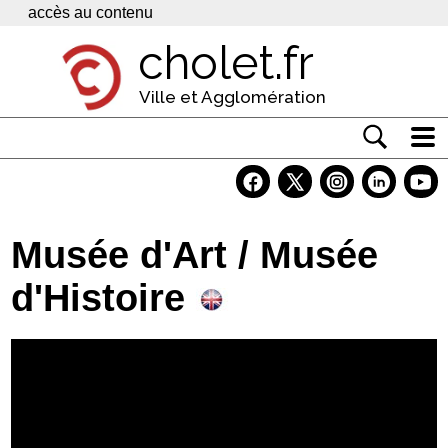
Panneau de gestion des cookies
accès au contenu
cholet.fr
Ville et Agglomération
Actualité
Vivre à Cholet
Musée d'Art / Musée
Economie
d'Histoire
Services
Contacts