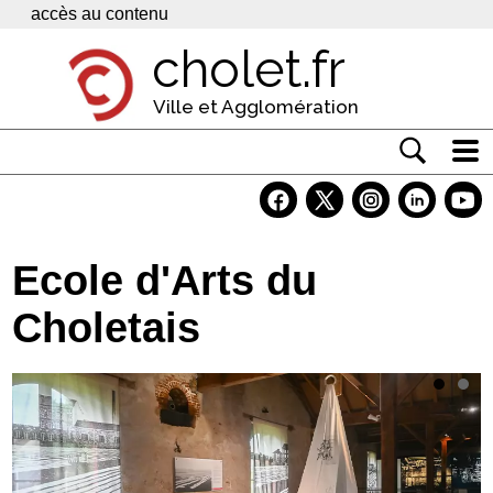
Panneau de gestion des cookies
accès au contenu
cholet.fr
Ville et Agglomération
Actualité
Vivre à Cholet
Ecole d'Arts du
Economie
Choletais
Services
Contacts