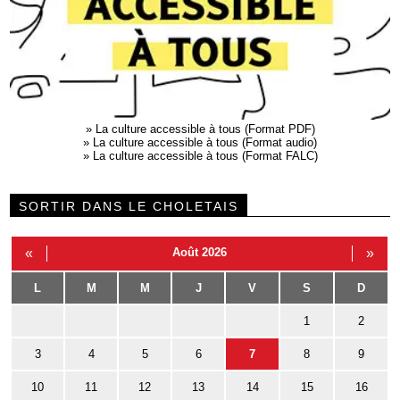
»
La culture accessible à tous (Format PDF)
»
La culture accessible à tous (Format audio)
»
La culture accessible à tous (Format FALC)
SORTIR DANS LE CHOLETAIS
«
Août 2026
»
L
M
M
J
V
S
D
1
2
3
4
5
6
7
8
9
10
11
12
13
14
15
16