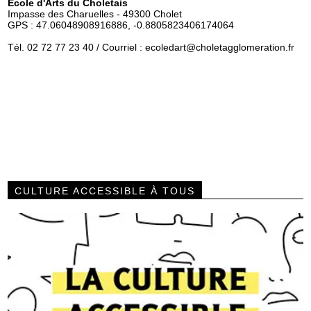
Ecole d'Arts du Choletais
Impasse des Charuelles - 49300 Cholet
GPS : 47.06048908916886, -0.8805823406174064
Tél. 02 72 77 23 40 / Courriel :
ecoledart
@choletagglomeration.fr
CULTURE ACCESSIBLE À TOUS