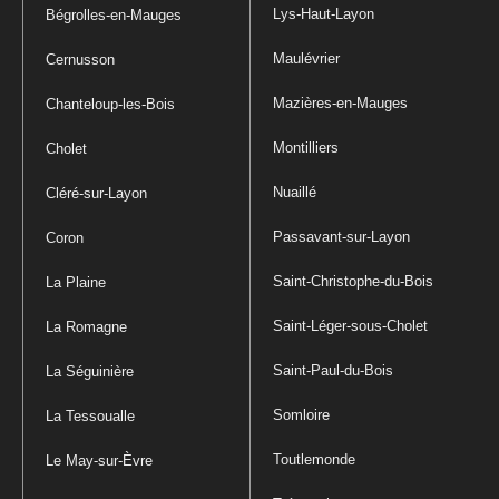
Lys-Haut-Layon
Bégrolles-en-Mauges
Maulévrier
Cernusson
Mazières-en-Mauges
Chanteloup-les-Bois
Montilliers
Cholet
Nuaillé
Cléré-sur-Layon
Passavant-sur-Layon
Coron
Saint-Christophe-du-Bois
La Plaine
Saint-Léger-sous-Cholet
La Romagne
Saint-Paul-du-Bois
La Séguinière
Somloire
La Tessoualle
Toutlemonde
Le May-sur-Èvre