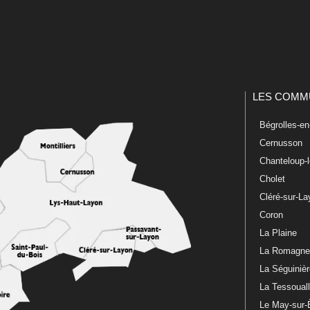
LES COMM
Bégrolles-e
Cernusson
Chanteloup-
Cholet
Cléré-sur-L
Coron
La Plaine
La Romagn
La Séguiniè
La Tessoual
Le May-sur-