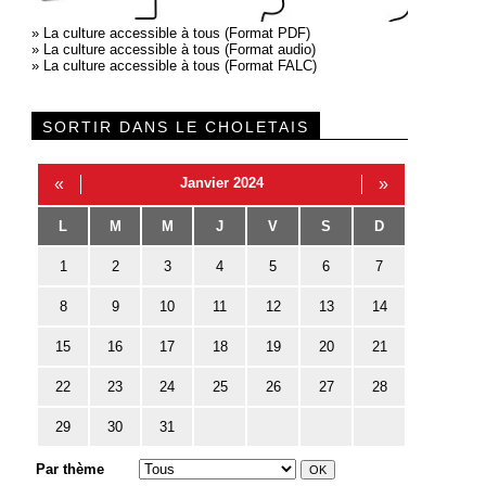
»
La culture accessible à tous (Format PDF)
»
La culture accessible à tous (Format audio)
»
La culture accessible à tous (Format FALC)
SORTIR DANS LE CHOLETAIS
«
Janvier 2024
»
L
M
M
J
V
S
D
1
2
3
4
5
6
7
8
9
10
11
12
13
14
15
16
17
18
19
20
21
22
23
24
25
26
27
28
29
30
31
Par thème