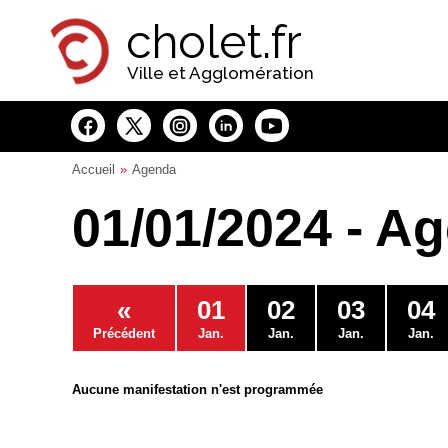
Panneau de gestion des cookies
cholet.fr
Ville et Agglomération
Accueil
Agenda
01/01/2024 - A
«
01
02
03
04
Précédent
Jan.
Jan.
Jan.
Jan.
Aucune manifestation n'est programmée