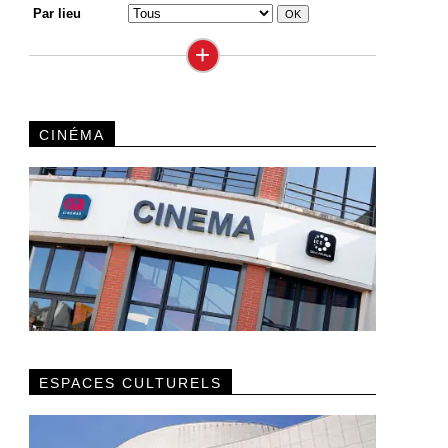
Par lieu
+
CINÉMA
ESPACES CULTURELS