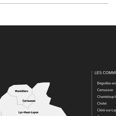
LES COMM
Bégrolles-e
Cernusson
Chanteloup-
Cholet
Cléré-sur-L