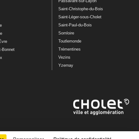
Passavant-sur-Layon
Saint-Christophe-du-Bois
Saint-Léger-sous-Cholet
e
Saint-Paul-du-Bois
re
Somloire
le
Toutlemonde
Èvre
Trémentines
t-Bonnet
Vezins
ux
Yzernay