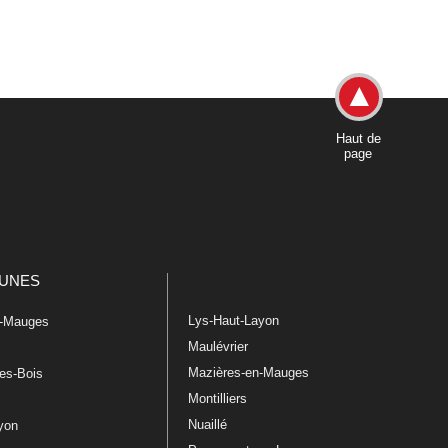
Haut de
page
UNES
Lys-Haut-Layon
n-Mauges
Maulévrier
Mazières-en-Mauges
les-Bois
Montilliers
Nuaillé
ayon