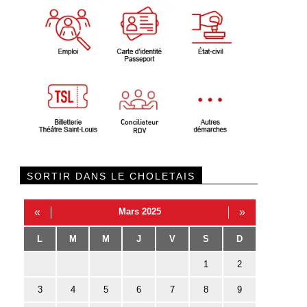
SORTIR DANS LE CHOLETAIS
«
Mars 2025
»
L
M
M
J
V
S
D
1
2
3
4
5
6
7
8
9