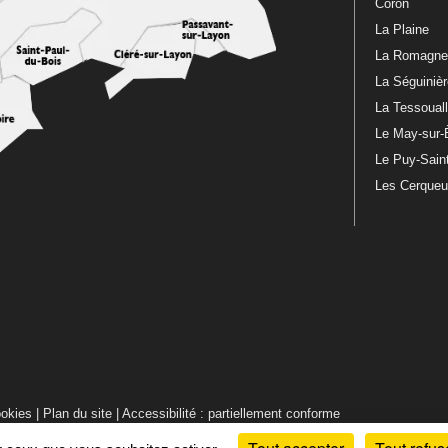
Coron
La Plaine
La Romagn
La Séguiniè
La Tessoual
Le May-sur-
Le Puy-Sain
Les Cerque
ookies
|
Plan du site
|
Accessibilité : partiellement conforme