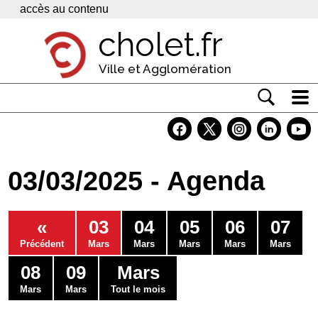
Panneau de gestion des cookies
accès au contenu
cholet.fr
Ville et Agglomération
Actualité
Vivre à Cholet
03/03/2025 - Agenda
Economie
Services
«
03
04
05
06
07
Contacts
Précédent
Mars
Mars
Mars
Mars
Mars
08
09
Mars
Mars
Mars
Tout le mois