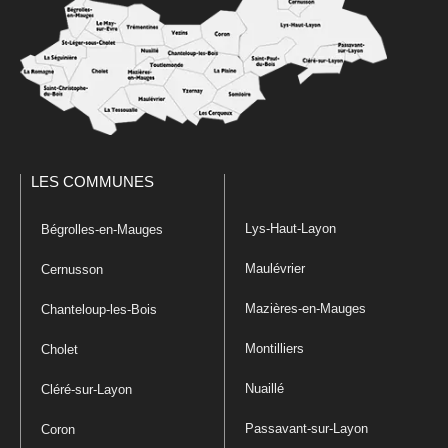
LES COMMUNES
Lys-Haut-Layon
Bégrolles-en-Mauges
Maulévrier
Cernusson
Mazières-en-Mauges
Chanteloup-les-Bois
Montilliers
Cholet
Nuaillé
Cléré-sur-Layon
Passavant-sur-Layon
Coron