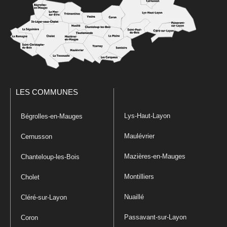
LES COMMUNES
Lys-Haut-Layon
Bégrolles-en-Mauges
Maulévrier
Cernusson
Mazières-en-Mauges
Chanteloup-les-Bois
Montilliers
Cholet
Nuaillé
Cléré-sur-Layon
Passavant-sur-Layon
Coron