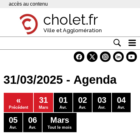
Panneau de gestion des cookies
accès au contenu
cholet.fr
Ville et Agglomération
Actualité
Vivre à Cholet
31/03/2025 - Agenda
Economie
Services
«
31
01
02
03
04
Contacts
Précédent
Mars
Avr.
Avr.
Avr.
Avr.
05
06
Mars
Avr.
Avr.
Tout le mois