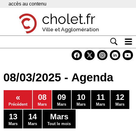
Panneau de gestion des cookies
accès au contenu
cholet.fr
Ville et Agglomération
Actualité
Vivre à Cholet
08/03/2025 - Agenda
Economie
Services
«
08
09
10
11
12
Contacts
Précédent
Mars
Mars
Mars
Mars
Mars
13
14
Mars
Mars
Mars
Tout le mois