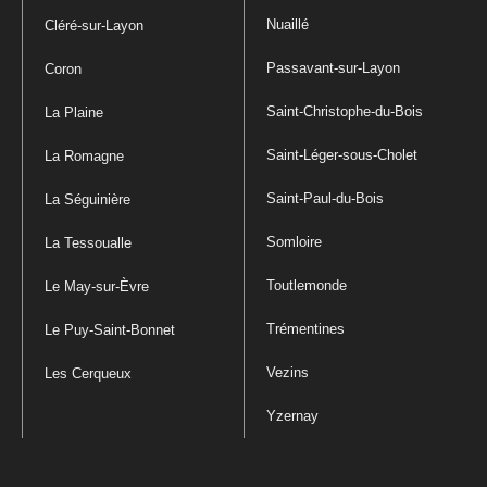
Nuaillé
Cléré-sur-Layon
Passavant-sur-Layon
Coron
Saint-Christophe-du-Bois
La Plaine
Saint-Léger-sous-Cholet
La Romagne
Saint-Paul-du-Bois
La Séguinière
Somloire
La Tessoualle
Toutlemonde
Le May-sur-Èvre
Trémentines
Le Puy-Saint-Bonnet
Vezins
Les Cerqueux
Yzernay