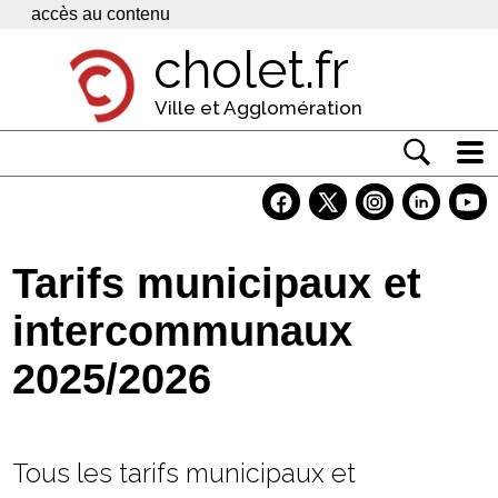
Panneau de gestion des cookies
accès au contenu
cholet.fr
Ville et Agglomération
Actualité
Vivre à Cholet
Tarifs municipaux et
Economie
intercommunaux
Services
2025/2026
Contacts
Tous les tarifs municipaux et