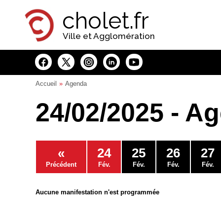
Panneau de gestion des cookies
cholet.fr
Ville et Agglomération
Accueil
Agenda
24/02/2025 - A
«
24
25
26
27
Précédent
Fév.
Fév.
Fév.
Fév.
Aucune manifestation n'est programmée