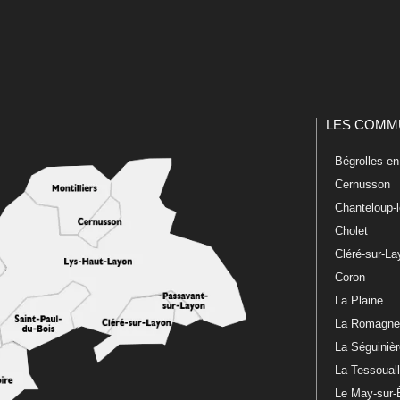
LES COMM
Bégrolles-e
Cernusson
Chanteloup-
Cholet
Cléré-sur-L
Coron
La Plaine
La Romagn
La Séguiniè
La Tessoual
Le May-sur-