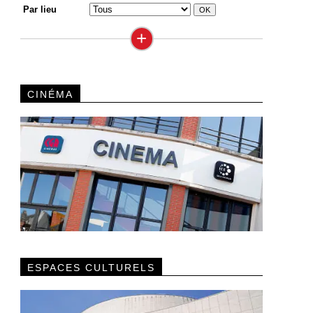
Par lieu
+
CINÉMA
ESPACES CULTURELS