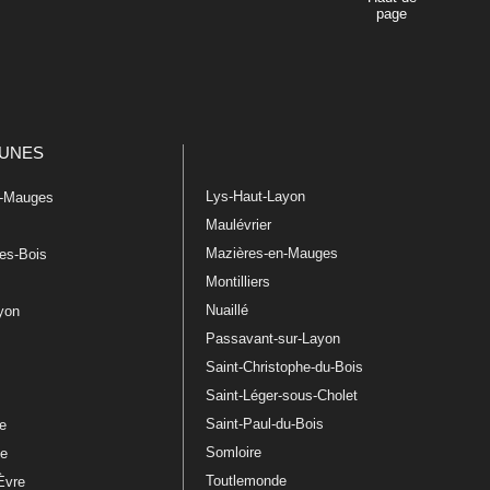
page
UNES
Lys-Haut-Layon
n-Mauges
Maulévrier
Mazières-en-Mauges
les-Bois
Montilliers
Nuaillé
ayon
Passavant-sur-Layon
Saint-Christophe-du-Bois
Saint-Léger-sous-Cholet
e
Saint-Paul-du-Bois
re
Somloire
le
Toutlemonde
Èvre