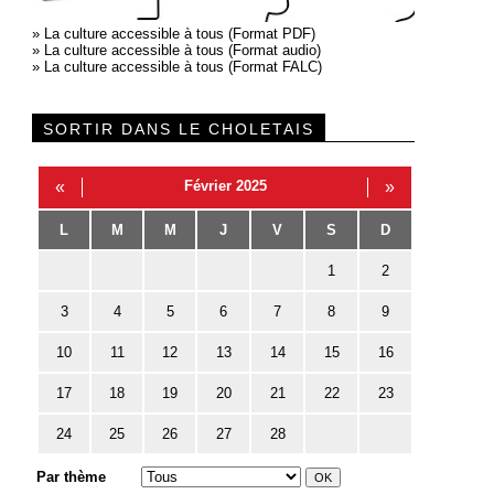
»
La culture accessible à tous (Format PDF)
»
La culture accessible à tous (Format audio)
»
La culture accessible à tous (Format FALC)
SORTIR DANS LE CHOLETAIS
«
Février 2025
»
L
M
M
J
V
S
D
1
2
3
4
5
6
7
8
9
10
11
12
13
14
15
16
17
18
19
20
21
22
23
24
25
26
27
28
Par thème