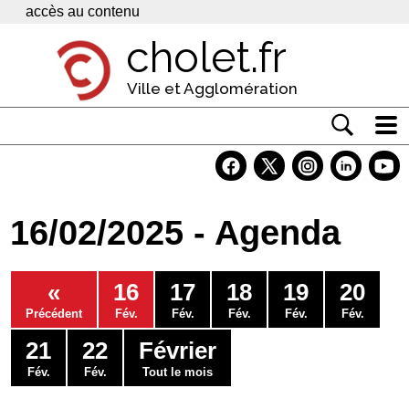
Panneau de gestion des cookies
accès au contenu
cholet.fr
Ville et Agglomération
Actualité
Vivre à Cholet
16/02/2025 - Agenda
Economie
Services
«
16
17
18
19
20
Contacts
Précédent
Fév.
Fév.
Fév.
Fév.
Fév.
21
22
Février
Fév.
Fév.
Tout le mois