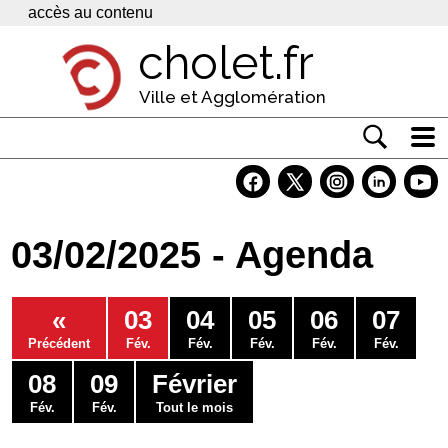
Panneau de gestion des cookies
accès au contenu
cholet.fr
Ville et Agglomération
Actualité
Vivre à Cholet
03/02/2025 - Agenda
Economie
Services
«
03
04
05
06
07
Contacts
Précédent
Fév.
Fév.
Fév.
Fév.
Fév.
08
09
Février
Fév.
Fév.
Tout le mois