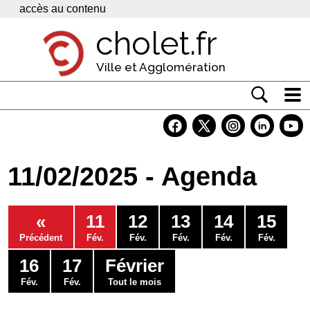
Panneau de gestion des cookies
accès au contenu
cholet.fr
Ville et Agglomération
Actualité
Vivre à Cholet
11/02/2025 - Agenda
Economie
Services
«
11
12
13
14
15
Contacts
Précédent
Fév.
Fév.
Fév.
Fév.
Fév.
16
17
Février
Fév.
Fév.
Tout le mois