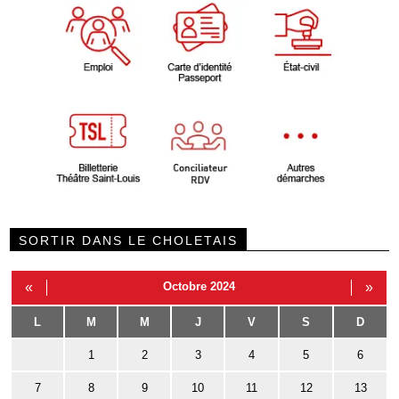
SORTIR DANS LE CHOLETAIS
«
Octobre 2024
»
L
M
M
J
V
S
D
1
2
3
4
5
6
7
8
9
10
11
12
13