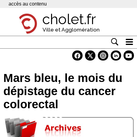
Panneau de gestion des cookies
accès au contenu
cholet.fr
Ville et Agglomération
Actualité
Vivre à Cholet
Mars bleu, le mois du
Economie
dépistage du cancer
Services
colorectal
Contacts