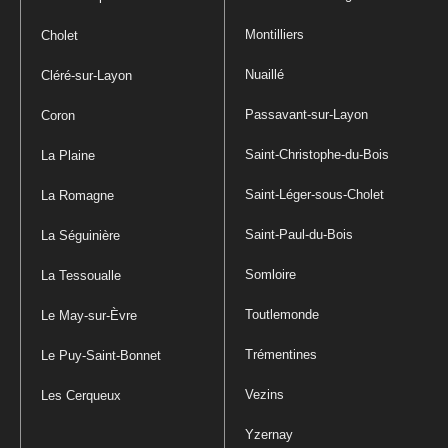
Montilliers
Cholet
Nuaillé
Cléré-sur-Layon
Passavant-sur-Layon
Coron
Saint-Christophe-du-Bois
La Plaine
Saint-Léger-sous-Cholet
La Romagne
Saint-Paul-du-Bois
La Séguinière
Somloire
La Tessoualle
Toutlemonde
Le May-sur-Èvre
Trémentines
Le Puy-Saint-Bonnet
Vezins
Les Cerqueux
Yzernay