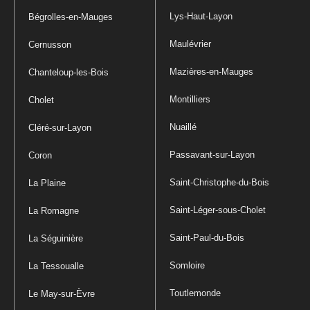
Lys-Haut-Layon
Bégrolles-en-Mauges
Maulévrier
Cernusson
Mazières-en-Mauges
Chanteloup-les-Bois
Montilliers
Cholet
Nuaillé
Cléré-sur-Layon
Passavant-sur-Layon
Coron
Saint-Christophe-du-Bois
La Plaine
Saint-Léger-sous-Cholet
La Romagne
Saint-Paul-du-Bois
La Séguinière
Somloire
La Tessoualle
Toutlemonde
Le May-sur-Èvre