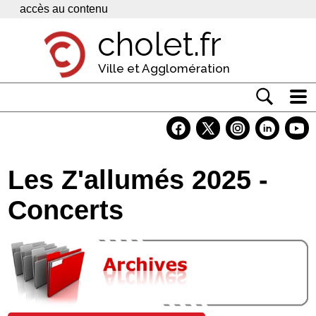
Panneau de gestion des cookies
accès au contenu
cholet.fr
Ville et Agglomération
Actualité
Vivre à Cholet
Les Z'allumés 2025 -
Economie
Concerts
Services
Contacts