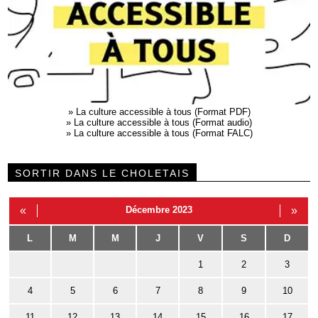
»
La culture accessible à tous (Format PDF)
»
La culture accessible à tous (Format audio)
»
La culture accessible à tous (Format FALC)
SORTIR DANS LE CHOLETAIS
«
Décembre 2023
»
L
M
M
J
V
S
D
1
2
3
4
5
6
7
8
9
10
11
12
13
14
15
16
17