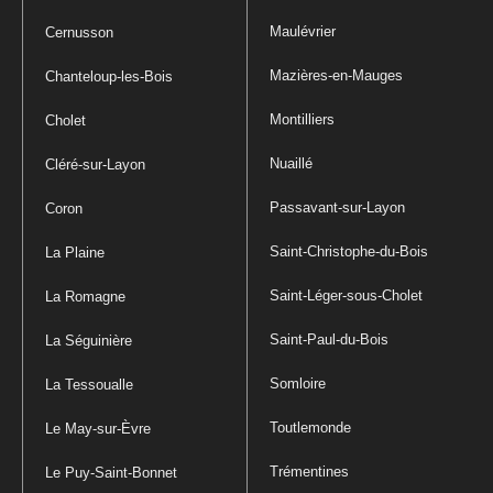
Maulévrier
Cernusson
Mazières-en-Mauges
Chanteloup-les-Bois
Montilliers
Cholet
Nuaillé
Cléré-sur-Layon
Passavant-sur-Layon
Coron
Saint-Christophe-du-Bois
La Plaine
Saint-Léger-sous-Cholet
La Romagne
Saint-Paul-du-Bois
La Séguinière
Somloire
La Tessoualle
Toutlemonde
Le May-sur-Èvre
Trémentines
Le Puy-Saint-Bonnet