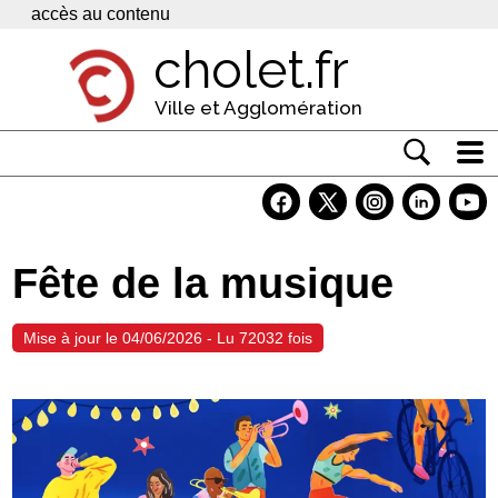
Panneau de gestion des cookies
accès au contenu
cholet.fr
Ville et Agglomération
Actualité
Vivre à Cholet
Fête de la musique
Economie
Services
Mise à jour le 04/06/2026 - Lu 72032 fois
Contacts