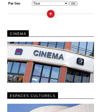
Par lieu
+
CINÉMA
ESPACES CULTURELS