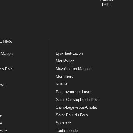
page
UNES
Lys-Haut-Layon
n-Mauges
Maulévrier
Mazières-en-Mauges
les-Bois
Montilliers
Nuaillé
ayon
Passavant-sur-Layon
Saint-Christophe-du-Bois
Saint-Léger-sous-Cholet
e
Saint-Paul-du-Bois
re
Somloire
le
Toutlemonde
Èvre