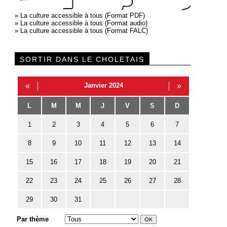
»
La culture accessible à tous (Format PDF)
»
La culture accessible à tous (Format audio)
»
La culture accessible à tous (Format FALC)
SORTIR DANS LE CHOLETAIS
«
Janvier 2024
»
L
M
M
J
V
S
D
1
2
3
4
5
6
7
8
9
10
11
12
13
14
15
16
17
18
19
20
21
22
23
24
25
26
27
28
29
30
31
Par thème