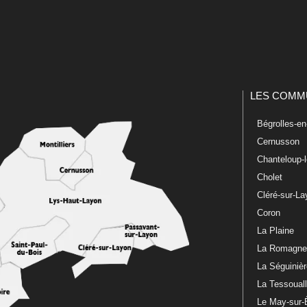
LES COMM
Bégrolles-e
Cernusson
Chanteloup-
Cholet
Cléré-sur-L
Coron
La Plaine
La Romagn
La Séguiniè
La Tessoual
Le May-sur-