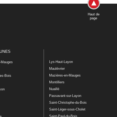
Haut de
page
UNES
Lys-Haut-Layon
n-Mauges
Maulévrier
Mazières-en-Mauges
les-Bois
Montilliers
Nuaillé
ayon
Passavant-sur-Layon
Saint-Christophe-du-Bois
Saint-Léger-sous-Cholet
e
Saint-Paul-du-Bois
re