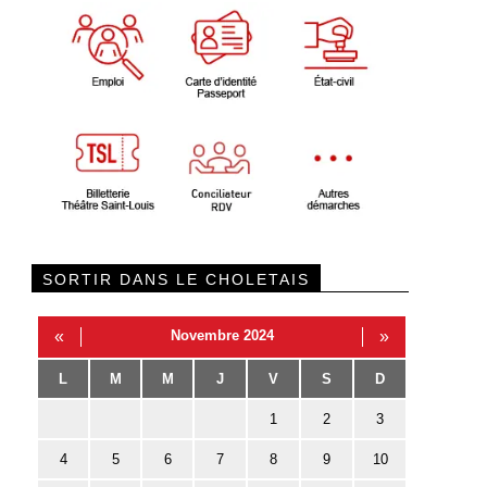
SORTIR DANS LE CHOLETAIS
«
Novembre 2024
»
L
M
M
J
V
S
D
1
2
3
4
5
6
7
8
9
10