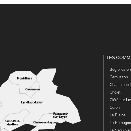
LES COMM
Bégrolles-e
Cernusson
Chanteloup-
Cholet
Cléré-sur-L
Coron
La Plaine
La Romagn
La Séguiniè