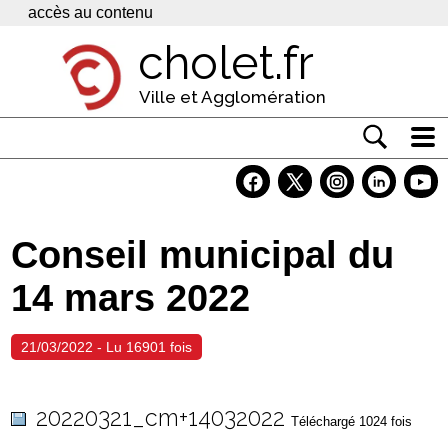
Panneau de gestion des cookies
accès au contenu
cholet.fr
Ville et Agglomération
Actualité
Vivre à Cholet
Conseil municipal du
Economie
14 mars 2022
Services
Contacts
21/03/2022 - Lu 16901 fois
20220321_cm+14032022
Téléchargé 1024 fois