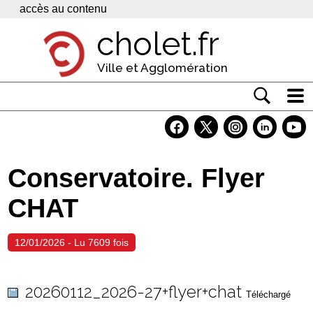
Panneau de gestion des cookies
accès au contenu
cholet.fr
Ville et Agglomération
Actualité
Vivre à Cholet
Conservatoire. Flyer
Economie
CHAT
Services
Contacts
12/01/2026 - Lu 7609 fois
20260112_2026-27+flyer+chat
Téléchargé