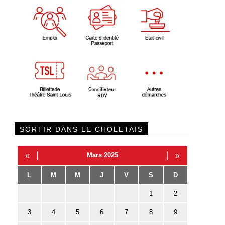
SORTIR DANS LE CHOLETAIS
«
Mars 2025
»
L
M
M
J
V
S
D
1
2
3
4
5
6
7
8
9