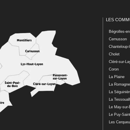
LES COMM
Bégrolles-e
Cernusson
Chanteloup-
Cholet
Cléré-sur-L
Coron
La Plaine
La Romagn
La Séguiniè
La Tessoual
Le May-sur-
Le Puy-Sain
Les Cerque