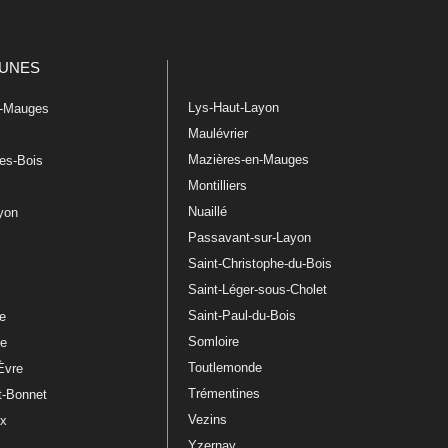
UNES
Lys-Haut-Layon
n-Mauges
Maulévrier
Mazières-en-Mauges
les-Bois
Montilliers
Nuaillé
ayon
Passavant-sur-Layon
Saint-Christophe-du-Bois
Saint-Léger-sous-Cholet
e
Saint-Paul-du-Bois
re
Somloire
le
Toutlemonde
Èvre
Trémentines
t-Bonnet
Vezins
ux
Yzernay