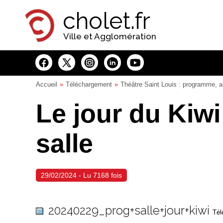
Panneau de gestion des cookies
cholet.fr
Ville et Agglomération
Accueil
Téléchargement
Théâtre Saint Louis : programme, a
Le jour du Kiw
salle
29/02/2024 - Lu 7168 fois
20240229_prog+salle+jour+kiwi
Tél